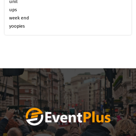
unil
ups
week end
yoopies