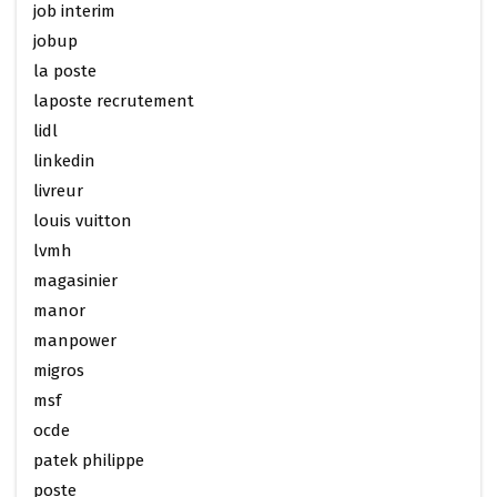
job interim
jobup
la poste
laposte recrutement
lidl
linkedin
livreur
louis vuitton
lvmh
magasinier
manor
manpower
migros
msf
ocde
patek philippe
poste