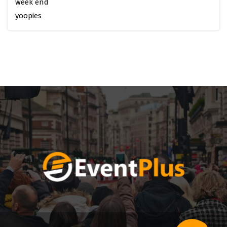
week end
yoopies