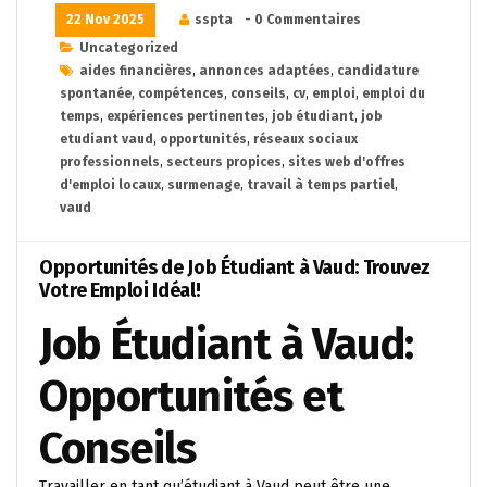
22 Nov 2025
sspta
- 0 Commentaires
Uncategorized
aides financières
,
annonces adaptées
,
candidature
spontanée
,
compétences
,
conseils
,
cv
,
emploi
,
emploi du
temps
,
expériences pertinentes
,
job étudiant
,
job
etudiant vaud
,
opportunités
,
réseaux sociaux
professionnels
,
secteurs propices
,
sites web d'offres
d'emploi locaux
,
surmenage
,
travail à temps partiel
,
vaud
Opportunités de Job Étudiant à Vaud: Trouvez
Votre Emploi Idéal!
Job Étudiant à Vaud:
Opportunités et
Conseils
Travailler en tant qu’étudiant à Vaud peut être une