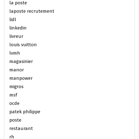
la poste
laposte recrutement
lidl
linkedin
livreur
louis vuitton
lvmh
magasinier
manor
manpower
migros
msf
ocde
patek philippe
poste
restaurant
rh