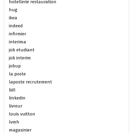
hotellerie restauration
hug
ikea
indeed
infirmier
interima
job etudiant
job interim
jobup
la poste
laposte recrutement
lidl
linkedin
livreur
louis vuitton
lvmh
magasinier