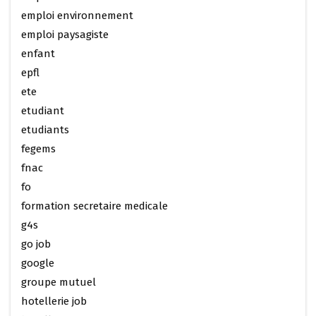
emploi environnement
emploi paysagiste
enfant
epfl
ete
etudiant
etudiants
fegems
fnac
fo
formation secretaire medicale
g4s
go job
google
groupe mutuel
hotellerie job