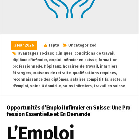
3 Mar 2026
sspta
Uncategorized
avantages sociaux
,
cliniques
,
conditions de travail
,
diplôme d'infirmier
,
emploi infirmier en suisse
,
formation
professionnelle
,
hôpitaux
,
horaires de travail
,
infirmiers
étrangers
,
maisons de retraite
,
qualifications requises
,
reconnaissance des diplômes
,
salaires compétitifs
,
secteurs
d'emploi
,
soins à domicile
,
soins infirmiers
,
travail en suisse
Opportunités d’Emploi Infirmier en Suisse: Une Pro
fession Essentielle et En Demande
L’Emploi