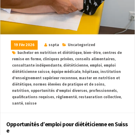
19 Fév 2026
sspta
Uncategorized
bachelor en nutrition et diététique
,
bien-être
,
centres de
remise en forme
,
cliniques privées
,
conseils alimentaires
,
consultante indépendante
,
diététicienne
,
emploi
,
emploi
diététicienne suisse
,
équipe médicale
,
hôpitaux
,
institution
d'enseignement supérieur reconnue
,
master en nutrition et
diététique
,
normes élevées de pratique et de soins
,
nutrition
,
opportunités d'emploi diverses
,
professionnels
,
qualifications requises
,
réglementé
,
restauration collective
,
santé
,
suisse
Opportunités d’emploi pour diététicienne en Suiss
e