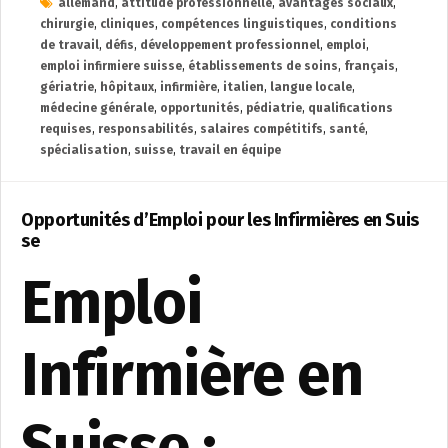
allemand
,
attitude professionnelle
,
avantages sociaux
,
chirurgie
,
cliniques
,
compétences linguistiques
,
conditions
de travail
,
défis
,
développement professionnel
,
emploi
,
emploi infirmiere suisse
,
établissements de soins
,
français
,
gériatrie
,
hôpitaux
,
infirmière
,
italien
,
langue locale
,
médecine générale
,
opportunités
,
pédiatrie
,
qualifications
requises
,
responsabilités
,
salaires compétitifs
,
santé
,
spécialisation
,
suisse
,
travail en équipe
Opportunités d’Emploi pour les Infirmières en Suis
se
Emploi
Infirmière en
Suisse :