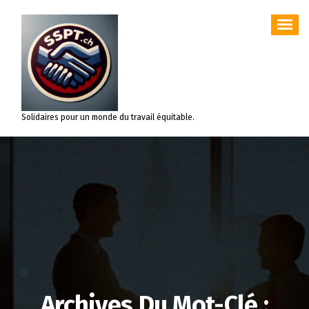
Aller
au
contenu
Solidaires pour un monde du travail équitable.
Archives Du Mot-Clé :