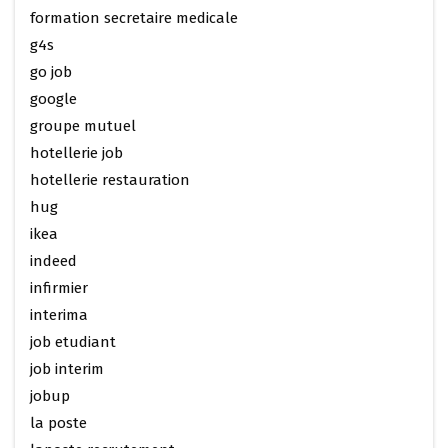
formation secretaire medicale
g4s
go job
google
groupe mutuel
hotellerie job
hotellerie restauration
hug
ikea
indeed
infirmier
interima
job etudiant
job interim
jobup
la poste