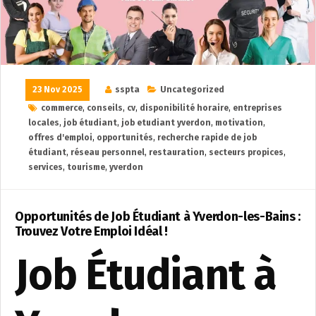
23 Nov 2025
sspta
Uncategorized
commerce
,
conseils
,
cv
,
disponibilité horaire
,
entreprises
locales
,
job étudiant
,
job etudiant yverdon
,
motivation
,
offres d'emploi
,
opportunités
,
recherche rapide de job
étudiant
,
réseau personnel
,
restauration
,
secteurs propices
,
services
,
tourisme
,
yverdon
Opportunités de Job Étudiant à Yverdon-les-Bains :
Trouvez Votre Emploi Idéal !
Job Étudiant à