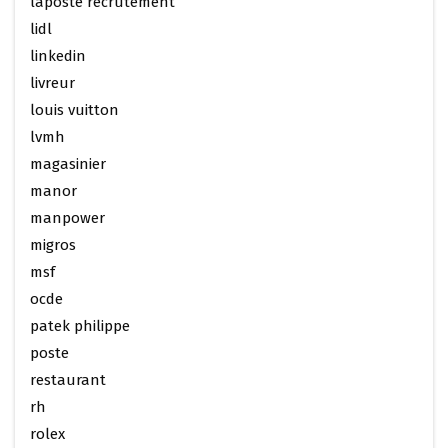
laposte recrutement
lidl
linkedin
livreur
louis vuitton
lvmh
magasinier
manor
manpower
migros
msf
ocde
patek philippe
poste
restaurant
rh
rolex