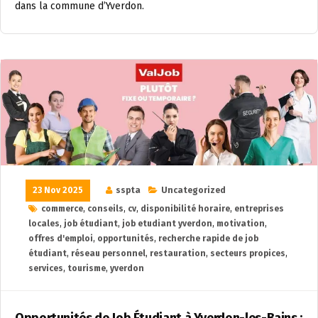
dans la commune d’Yverdon.
23 Nov 2025
sspta
Uncategorized
commerce
,
conseils
,
cv
,
disponibilité horaire
,
entreprises
locales
,
job étudiant
,
job etudiant yverdon
,
motivation
,
offres d'emploi
,
opportunités
,
recherche rapide de job
étudiant
,
réseau personnel
,
restauration
,
secteurs propices
,
services
,
tourisme
,
yverdon
Opportunités de Job Étudiant à Yverdon-les-Bains :