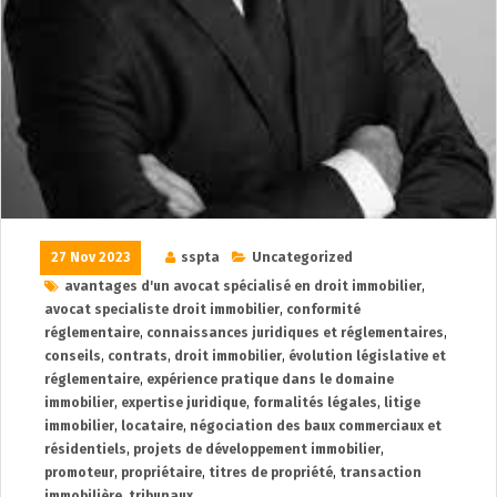
27 Nov 2023
sspta
Uncategorized
avantages d'un avocat spécialisé en droit immobilier
,
avocat specialiste droit immobilier
,
conformité
réglementaire
,
connaissances juridiques et réglementaires
,
conseils
,
contrats
,
droit immobilier
,
évolution législative et
réglementaire
,
expérience pratique dans le domaine
immobilier
,
expertise juridique
,
formalités légales
,
litige
immobilier
,
locataire
,
négociation des baux commerciaux et
résidentiels
,
projets de développement immobilier
,
promoteur
,
propriétaire
,
titres de propriété
,
transaction
immobilière
,
tribunaux