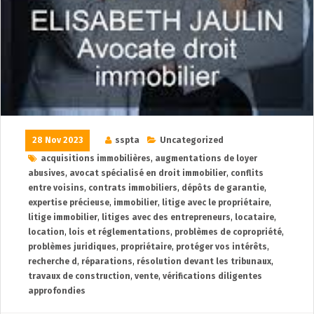
28 Nov 2023
sspta
Uncategorized
acquisitions immobilières
,
augmentations de loyer
abusives
,
avocat spécialisé en droit immobilier
,
conflits
entre voisins
,
contrats immobiliers
,
dépôts de garantie
,
expertise précieuse
,
immobilier
,
litige avec le propriétaire
,
litige immobilier
,
litiges avec des entrepreneurs
,
locataire
,
location
,
lois et réglementations
,
problèmes de copropriété
,
problèmes juridiques
,
propriétaire
,
protéger vos intérêts
,
recherche d
,
réparations
,
résolution devant les tribunaux
,
travaux de construction
,
vente
,
vérifications diligentes
approfondies