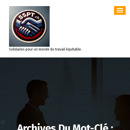
Aller
au
contenu
Solidaires pour un monde du travail équitable.
Archives Du Mot-Clé :