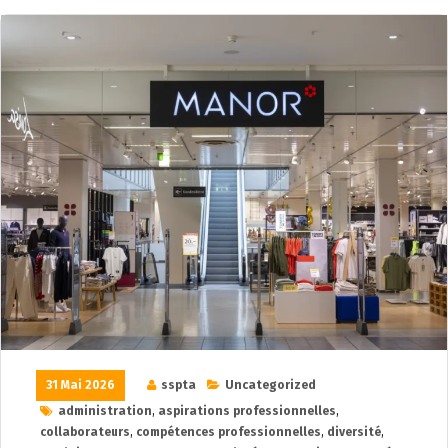
31 Mai 2026
sspta
Uncategorized
administration
,
aspirations professionnelles
,
collaborateurs
,
compétences professionnelles
,
diversité
,