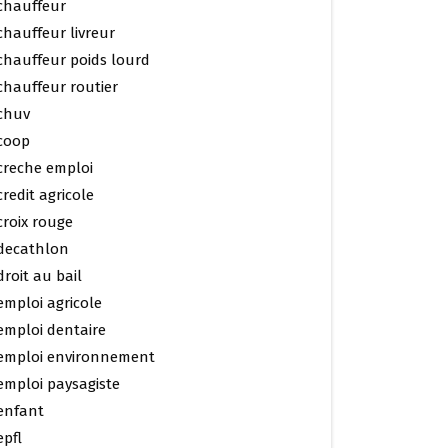
chauffeur
chauffeur livreur
chauffeur poids lourd
chauffeur routier
chuv
coop
creche emploi
credit agricole
croix rouge
decathlon
droit au bail
emploi agricole
emploi dentaire
emploi environnement
emploi paysagiste
enfant
epfl