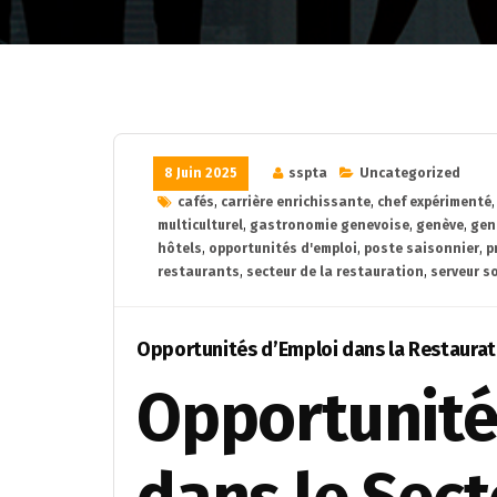
8 Juin 2025
sspta
Uncategorized
cafés
,
carrière enrichissante
,
chef expérimenté
multiculturel
,
gastronomie genevoise
,
genève
,
gen
hôtels
,
opportunités d'emploi
,
poste saisonnier
,
p
restaurants
,
secteur de la restauration
,
serveur s
Opportunités d’Emploi dans la Restaurat
Opportunité