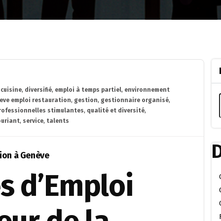
,
cuisine
,
diversifié
,
emploi à temps partiel
,
environnement
eve emploi restauration
,
gestion
,
gestionnaire organisé
,
rofessionnelles stimulantes
,
qualité et diversité
,
ouriant
,
service
,
talents
D
ion à Genève
s d’Emploi