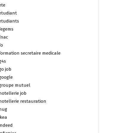
ete
etudiant
etudiants
fegems
fnac
fo
formation secretaire medicale
g4s
go job
google
groupe mutuel
hotellerie job
hotellerie restauration
hug
ikea
indeed