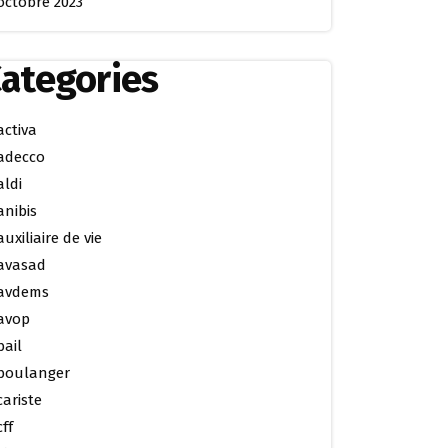
octobre 2023
ategories
activa
adecco
aldi
anibis
auxiliaire de vie
avasad
avdems
avop
bail
boulanger
cariste
cff