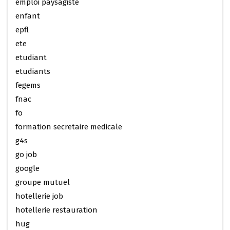
emploi paysagiste
enfant
epfl
ete
etudiant
etudiants
fegems
fnac
fo
formation secretaire medicale
g4s
go job
google
groupe mutuel
hotellerie job
hotellerie restauration
hug