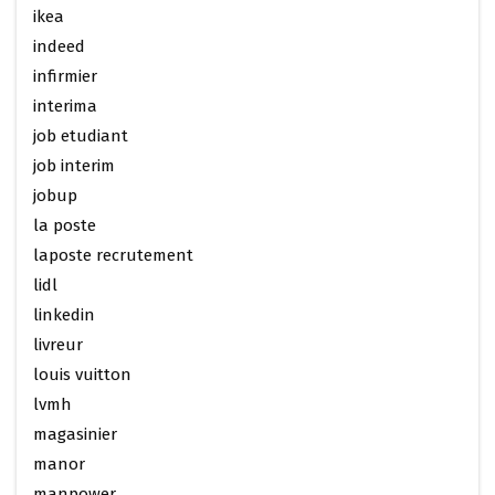
ikea
indeed
infirmier
interima
job etudiant
job interim
jobup
la poste
laposte recrutement
lidl
linkedin
livreur
louis vuitton
lvmh
magasinier
manor
manpower