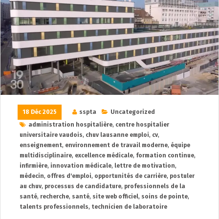
18 Déc 2025
sspta
Uncategorized
administration hospitalière
,
centre hospitalier
universitaire vaudois
,
chuv lausanne emploi
,
cv
,
enseignement
,
environnement de travail moderne
,
équipe
multidisciplinaire
,
excellence médicale
,
formation continue
,
infirmière
,
innovation médicale
,
lettre de motivation
,
médecin
,
offres d'emploi
,
opportunités de carrière
,
postuler
au chuv
,
processus de candidature
,
professionnels de la
santé
,
recherche
,
santé
,
site web officiel
,
soins de pointe
,
talents professionnels
,
technicien de laboratoire