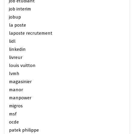
job etudiant
job interim
jobup
la poste
laposte recrutement
lidl
linkedin
livreur
louis vuitton
lvmh
magasinier
manor
manpower
migros
msf
ocde
patek philippe