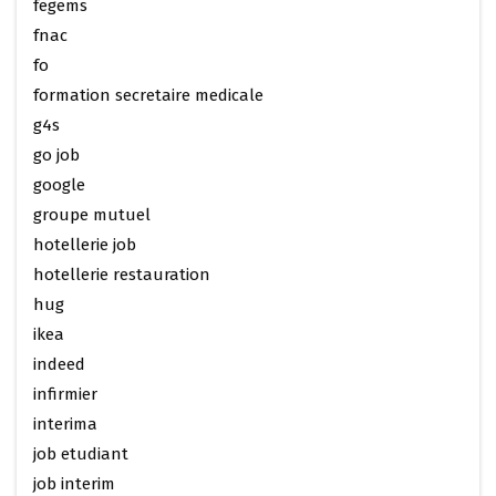
fegems
fnac
fo
formation secretaire medicale
g4s
go job
google
groupe mutuel
hotellerie job
hotellerie restauration
hug
ikea
indeed
infirmier
interima
job etudiant
job interim