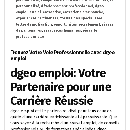
personnalisé
,
compétences
,
conseils professionnels
,
cv
personnalisé
,
développement professionnel
,
dgeo
emploi
,
emploi
,
entreprise
,
entretiens d'embauche
,
expériences pertinentes
,
formations spécialisées
,
lettre de motivation
,
opportunités
,
recrutement
,
réseau
de partenaires
,
ressources humaines
,
réussite
professionnelle
Trouvez Votre Voie Professionnelle avec dgeo
emploi
dgeo emploi: Votre
Partenaire pour une
Carrière Réussie
dgeo emploi est le partenaire idéal pour tous ceux en
quête d’une carrière enrichissante et épanouissante. Que
vous soyez à la recherche d’un nouvel emploi, de conseils
professionnels ou de formations spécialisées, dgeo