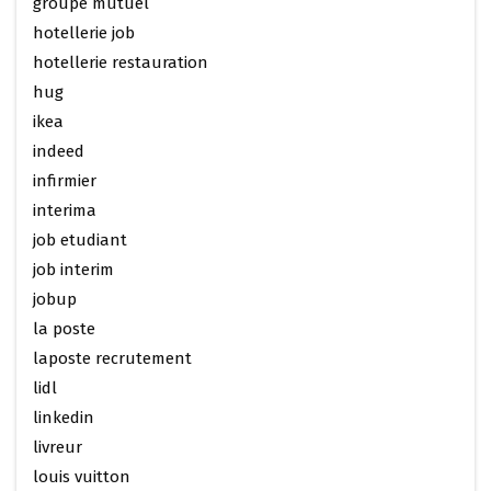
groupe mutuel
hotellerie job
hotellerie restauration
hug
ikea
indeed
infirmier
interima
job etudiant
job interim
jobup
la poste
laposte recrutement
lidl
linkedin
livreur
louis vuitton