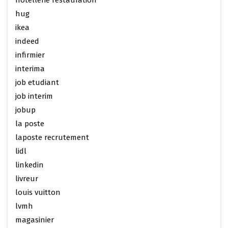
hotellerie restauration
hug
ikea
indeed
infirmier
interima
job etudiant
job interim
jobup
la poste
laposte recrutement
lidl
linkedin
livreur
louis vuitton
lvmh
magasinier