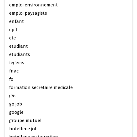
emploi environnement
emploi paysagiste
enfant
epfl
ete
etudiant
etudiants
fegems
fnac
fo
formation secretaire medicale
g4s
go job
google
groupe mutuel
hotellerie job