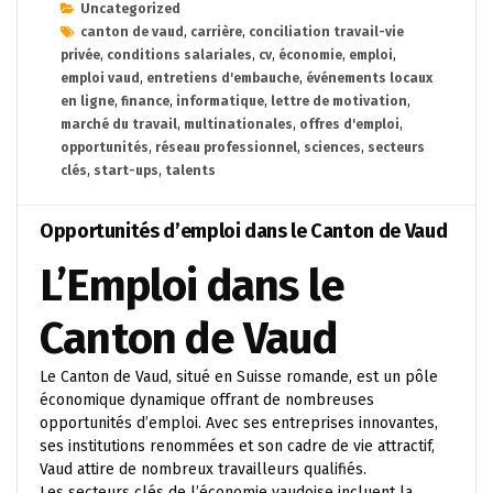
Uncategorized
canton de vaud
,
carrière
,
conciliation travail-vie
privée
,
conditions salariales
,
cv
,
économie
,
emploi
,
emploi vaud
,
entretiens d'embauche
,
événements locaux
en ligne
,
finance
,
informatique
,
lettre de motivation
,
marché du travail
,
multinationales
,
offres d'emploi
,
opportunités
,
réseau professionnel
,
sciences
,
secteurs
clés
,
start-ups
,
talents
Opportunités d’emploi dans le Canton de Vaud
L’Emploi dans le
Canton de Vaud
Le Canton de Vaud, situé en Suisse romande, est un pôle
économique dynamique offrant de nombreuses
opportunités d’emploi. Avec ses entreprises innovantes,
ses institutions renommées et son cadre de vie attractif,
Vaud attire de nombreux travailleurs qualifiés.
Les secteurs clés de l’économie vaudoise incluent la