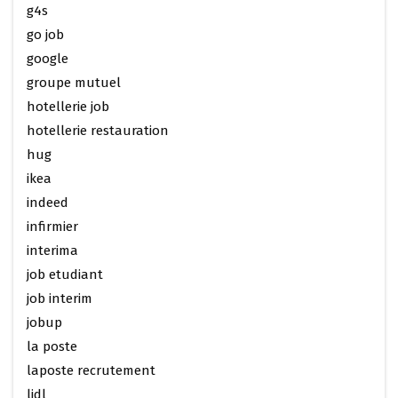
g4s
go job
google
groupe mutuel
hotellerie job
hotellerie restauration
hug
ikea
indeed
infirmier
interima
job etudiant
job interim
jobup
la poste
laposte recrutement
lidl