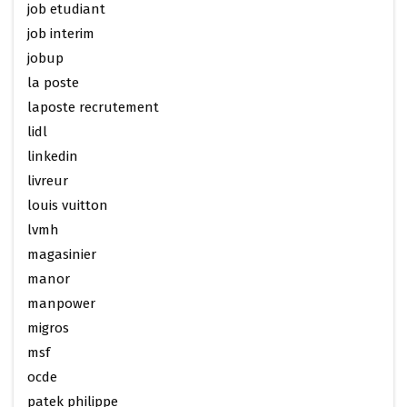
job etudiant
job interim
jobup
la poste
laposte recrutement
lidl
linkedin
livreur
louis vuitton
lvmh
magasinier
manor
manpower
migros
msf
ocde
patek philippe