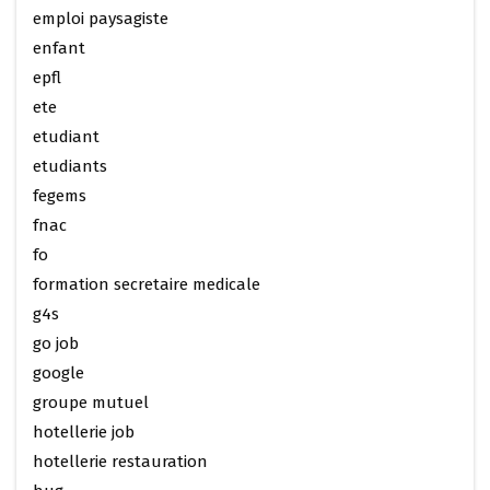
emploi paysagiste
enfant
epfl
ete
etudiant
etudiants
fegems
fnac
fo
formation secretaire medicale
g4s
go job
google
groupe mutuel
hotellerie job
hotellerie restauration