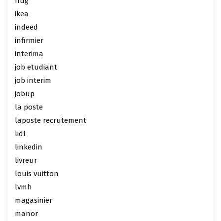
hug
ikea
indeed
infirmier
interima
job etudiant
job interim
jobup
la poste
laposte recrutement
lidl
linkedin
livreur
louis vuitton
lvmh
magasinier
manor