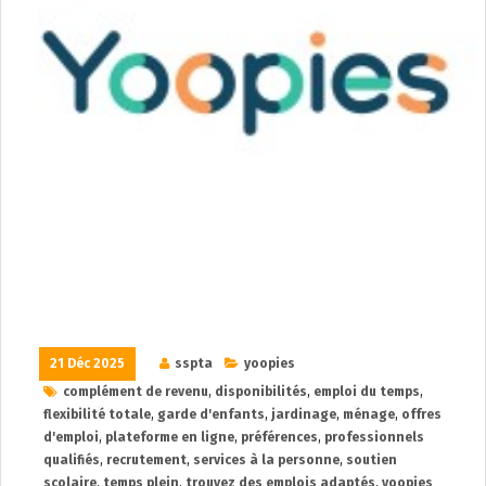
21 Déc 2025
sspta
yoopies
complément de revenu
,
disponibilités
,
emploi du temps
,
flexibilité totale
,
garde d'enfants
,
jardinage
,
ménage
,
offres
d'emploi
,
plateforme en ligne
,
préférences
,
professionnels
qualifiés
,
recrutement
,
services à la personne
,
soutien
scolaire
,
temps plein
,
trouvez des emplois adaptés
,
yoopies