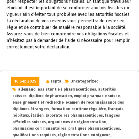
pour respecter les obligations fiscales. En tant que travailleur
étudiant, il est important de se conformer aux lois fiscales en
vigueur afin d’éviter tout problème avec les autorités fiscales.
La déclaration de vos revenus vous permettra de rester en
règle et de contribuer de manière responsable à la société.
Assurez-vous de bien comprendre vos obligations fiscales et
n’hésitez pas à demander de l’aide si nécessaire pour remplir
correctement votre déclaration.
10 Sep 2025
sspta
Uncategorized
allemand
,
assistant e s pharmaceutiques
,
autorités
suisses
,
diplôme de pharmacien
,
emploi pharmacie suisse
,
enseignement et recherche
,
examen de reconnaissance des
diplômes étrangers
,
formation continue régulière
,
français
,
hôpitaux
,
italien
,
laboratoires pharmaceutiques
,
langues
officielles suisses
,
organismes de réglementation
,
pharmacies communautaires
,
pratiques pharmaceutiques
,
qualifications requises
,
réglementations en vigueur
,