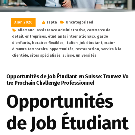
3 Jan 2026
sspta
Uncategorized
allemand
,
assistance administrative
,
commerce de
détail
,
entreprises
,
étudiants internationaux
,
garde
d'enfants
,
horaires flexibles
,
italien
,
job étudiant
,
main-
d'œuvre temporaire
,
opportunités
,
restauration
,
service à la
clientèle
,
sites spécialisés
,
suisse
,
universités
Opportunités de Job Étudiant en Suisse: Trouvez Vo
tre Prochain Challenge Professionnel
Opportunités
de Job Étudiant