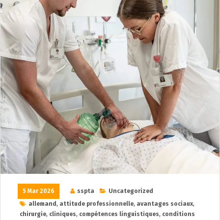
5 Mar 2026
sspta
Uncategorized
allemand
,
attitude professionnelle
,
avantages sociaux
,
chirurgie
,
cliniques
,
compétences linguistiques
,
conditions