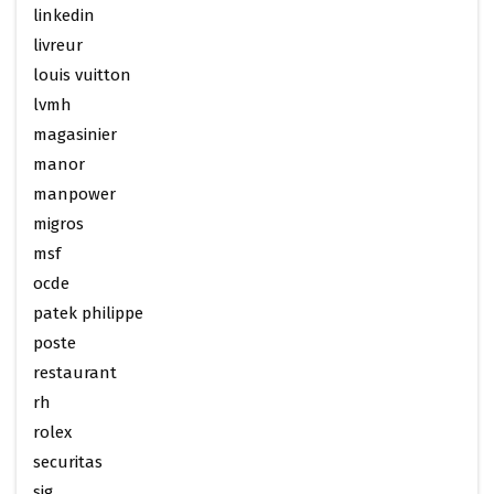
linkedin
livreur
louis vuitton
lvmh
magasinier
manor
manpower
migros
msf
ocde
patek philippe
poste
restaurant
rh
rolex
securitas
sig