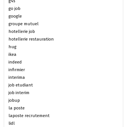
g4s
go job
google
groupe mutuel
hotellerie job
hotellerie restauration
hug
ikea
indeed
infirmier
interima
job etudiant
job interim
jobup
la poste
laposte recrutement
lidl