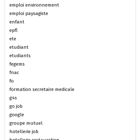
emploi environnement
emploi paysagiste
enfant
epfl
ete
etudiant
etudiants
fegems
fnac
fo
formation secretaire medicale
g4s
go job
google
groupe mutuel
hotellerie job