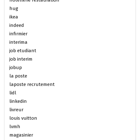
hotellerie restauration
hug
ikea
indeed
infirmier
interima
job etudiant
job interim
jobup
la poste
laposte recrutement
lidl
linkedin
livreur
louis vuitton
lvmh
magasinier