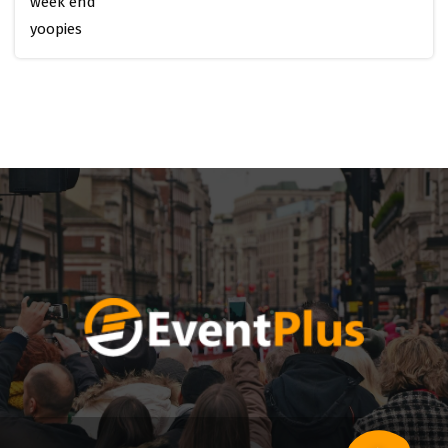
week end
yoopies