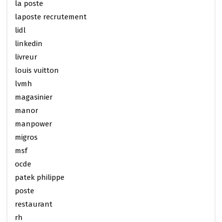
la poste
laposte recrutement
lidl
linkedin
livreur
louis vuitton
lvmh
magasinier
manor
manpower
migros
msf
ocde
patek philippe
poste
restaurant
rh