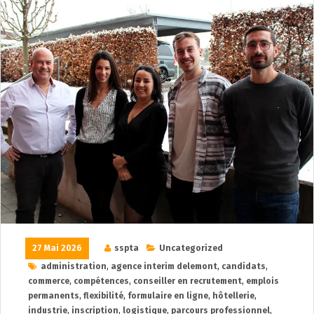
27 Mai 2026
sspta
Uncategorized
administration
,
agence interim delemont
,
candidats
,
commerce
,
compétences
,
conseiller en recrutement
,
emplois
permanents
,
flexibilité
,
formulaire en ligne
,
hôtellerie
,
industrie
,
inscription
,
logistique
,
parcours professionnel
,