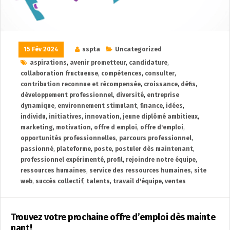
15 Fév 2024
sspta
Uncategorized
aspirations
,
avenir prometteur
,
candidature
,
collaboration fructueuse
,
compétences
,
consulter
,
contribution reconnue et récompensée
,
croissance
,
défis
,
développement professionnel
,
diversité
,
entreprise
dynamique
,
environnement stimulant
,
finance
,
idées
,
individu
,
initiatives
,
innovation
,
jeune diplômé ambitieux
,
marketing
,
motivation
,
offre d emploi
,
offre d'emploi
,
opportunités professionnelles
,
parcours professionnel
,
passionné
,
plateforme
,
poste
,
postuler dès maintenant
,
professionnel expérimenté
,
profil
,
rejoindre notre équipe
,
ressources humaines
,
service des ressources humaines
,
site
web
,
succès collectif
,
talents
,
travail d'équipe
,
ventes
Trouvez votre prochaine offre d’emploi dès mainte
nant!