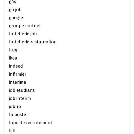
g4s
go job
google
groupe mutuel
hotellerie job
hotellerie restauration
hug
ikea
indeed
infirmier
interima
job etudiant
job interim
jobup
la poste
laposte recrutement
lidl