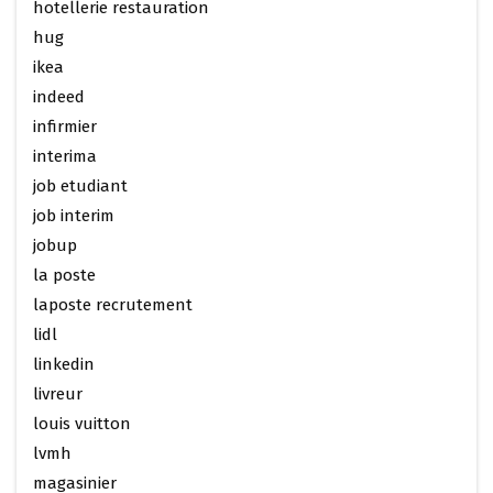
hotellerie restauration
hug
ikea
indeed
infirmier
interima
job etudiant
job interim
jobup
la poste
laposte recrutement
lidl
linkedin
livreur
louis vuitton
lvmh
magasinier