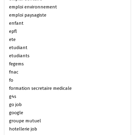
emploi environnement
emploi paysagiste
enfant
epfl
ete
etudiant
etudiants
fegems
fnac
fo
formation secretaire medicale
g4s
go job
google
groupe mutuel
hotellerie job