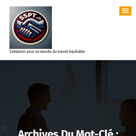
Aller
au
contenu
Solidaires pour un monde du travail équitable.
Archives Du Mot-Clé :