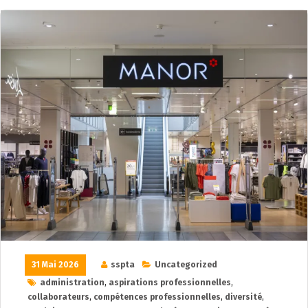
31 Mai 2026
sspta
Uncategorized
administration
,
aspirations professionnelles
,
collaborateurs
,
compétences professionnelles
,
diversité
,