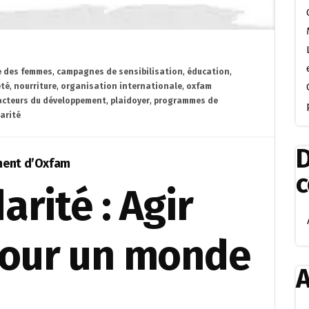
 des femmes
,
campagnes de sensibilisation
,
éducation
,
eté
,
nourriture
,
organisation internationale
,
oxfam
acteurs du développement
,
plaidoyer
,
programmes de
arité
D
ement d’Oxfam
rité : Agir
our un monde
A