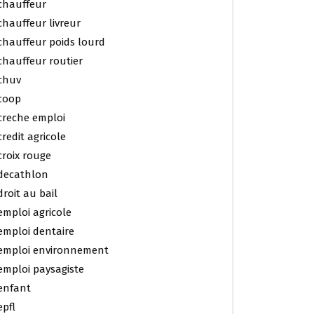
chauffeur
chauffeur livreur
chauffeur poids lourd
chauffeur routier
chuv
coop
creche emploi
credit agricole
croix rouge
decathlon
droit au bail
emploi agricole
emploi dentaire
emploi environnement
emploi paysagiste
enfant
epfl