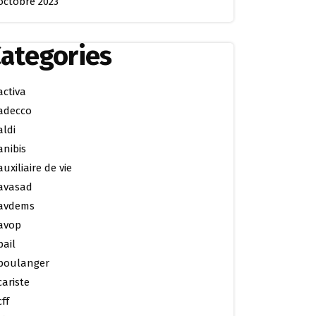
octobre 2023
ategories
activa
adecco
aldi
anibis
auxiliaire de vie
avasad
avdems
avop
bail
boulanger
cariste
cff