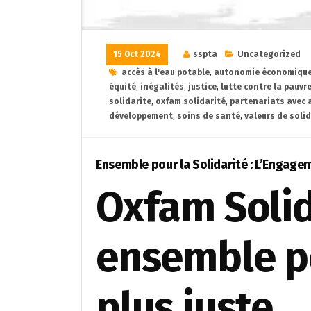
15 Oct 2024
sspta
Uncategorized
accès à l'eau potable
,
autonomie économique
équité
,
inégalités
,
justice
,
lutte contre la pauvr
solidarite
,
oxfam solidarité
,
partenariats avec 
développement
,
soins de santé
,
valeurs de solid
Ensemble pour la Solidarité : L’Engag
Oxfam Solida
ensemble p
plus juste