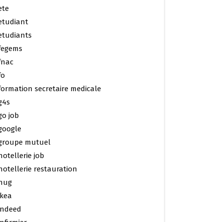
ete
etudiant
etudiants
fegems
fnac
fo
formation secretaire medicale
g4s
go job
google
groupe mutuel
hotellerie job
hotellerie restauration
hug
ikea
indeed