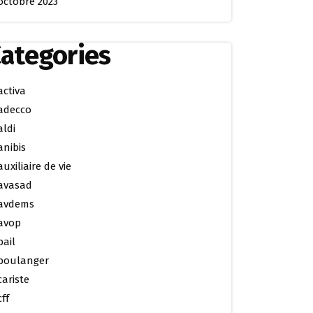
octobre 2023
ategories
activa
adecco
aldi
anibis
auxiliaire de vie
avasad
avdems
avop
bail
boulanger
cariste
cff