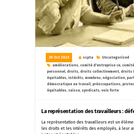
30 Oct 2023
sspta
Uncategorized
améliorations
,
comité d'entreprise ce
,
comité
personnel
,
droits
,
droits collectivement
,
droits 
équitables
,
intérêts
,
membres
,
négociation
,
par
démocratique au travail
,
préoccupations
,
protec
équitables
,
suisse
,
syndicats
,
voix forte
La représentation des travailleurs : déf
La représentation des travailleurs est un élémen
les droits et les intérêts des employés, à leur a