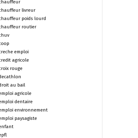
chauffeur
chauffeur livreur
chauffeur poids lourd
chauffeur routier
chuv
coop
creche emploi
credit agricole
croix rouge
decathlon
droit au bail
emploi agricole
emploi dentaire
emploi environnement
emploi paysagiste
enfant
epfl